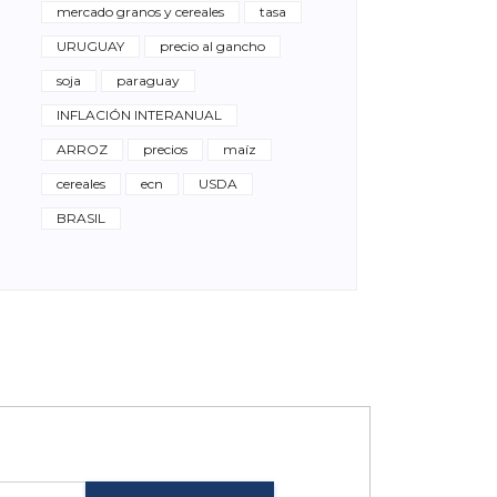
mercado granos y cereales
tasa
URUGUAY
precio al gancho
soja
paraguay
INFLACIÓN INTERANUAL
ARROZ
precios
maíz
cereales
ecn
USDA
BRASIL