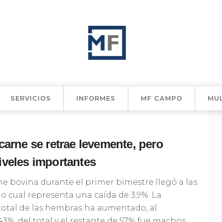
SERVICIOS
INFORMES
MF CAMPO
MU
 carne se retrae levemente, pero
iveles importantes
ne bovina durante el primer bimestre llegó a las
 lo cual representa una caída de 3,9%. La
total de las hembras ha aumentado, al
3%, del total y el restante de 57% fue machos.