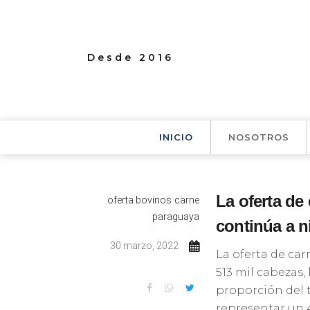
Desde 2016
INICIO
NOSOTROS
La oferta de
oferta bovinos
carne
paraguaya
continúa a n
30 marzo, 2022
La oferta de car
513 mil cabezas,
proporción del 
representar un 4